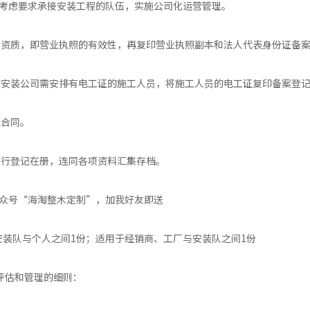
考虑要求承接安装工程的队伍，实施公司化运营管理。
其资质，即营业执照的有效性，再复印营业执照副本和法人代表身份证备
，安装公司需安排有电工证的施工人员，将施工人员的电工证复印备案登
包合同。
进行登记在册，连同各项资料汇集存档。
众号“海淘整木定制”，加我好友即送
安装队与个人之间1份；适用于经销商、工厂与安装队之间1份
评估和管理的细则：